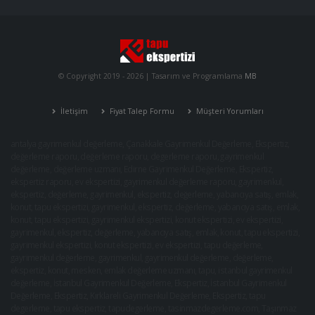
© Copyright 2019 -
2026
| Tasarım ve Programlama
MB
İletişim
Fiyat Talep Formu
Müşteri Yorumları
antalya gayrimenkul değerleme
,
Çanakkale Gayrimenkul Değerleme, Ekspertiz
,
değerleme raporu
,
değerleme raporu, degerleme raporu, gayrimenkul
değerleme, değerleme uzmanı
,
Edirne Gayrimenkul Değerleme, Ekspertiz
,
ekspertiz raporu
,
ev ekspertizi
,
gayrimenkul değerleme raporu
,
gayrimenkul,
ekspertiz, değerleme
,
gayrimenkul, ekspertiz, değerleme, yabancıya satış, emlak,
konut, tapu ekspertizi
,
gayrimenkul, ekspertiz, değerleme, yabancıya satış, emlak,
konut, tapu ekspertizi, gayrimenkul ekspertizi, konut ekspertizi, ev ekspertizi
,
gayrimenkul, ekspertiz, değerleme, yabancıya satış, emlak, konut, tapu ekspertizi,
gayrimenkul ekspertizi, konut ekspertizi, ev ekspertizi, tapu değerleme,
gayrimenkul değerleme
,
gayrimenkul, gayrimenkul değerleme, değerleme,
ekspertiz, konut, mesken, emlak değerleme uzmanı, tapu
,
istanbul gayrimenkul
değerleme
,
İstanbul Gayrimenkul Değerleme, Ekspertiz
,
İstanbul Gayrimenkul
Değerleme, Ekspertiz
,
Kırklareli Gayrimenkul Değerleme, Ekspertiz
,
tapu
degerleme
,
tapu ekspertiz
,
tapudegerleme
,
tasinmazdegerleme.com
,
Taşınmaz