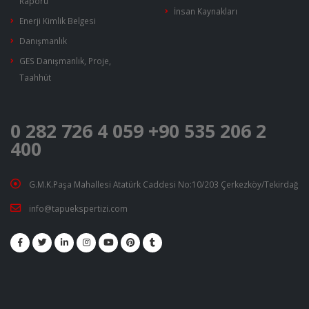
Raporu
İnsan Kaynakları
Enerji Kimlik Belgesi
Danışmanlık
GES Danışmanlık, Proje,
Taahhüt
0 282 726 4 059
+90 535 206 2
400
G.M.K.Paşa Mahallesi Atatürk Caddesi No:10/203 Çerkezköy/Tekirdağ
info@tapuekspertizi.com