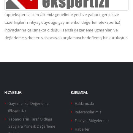
tapuekspertizi.com Ülkemiz genelinde yerli ve yabacı gerçek ve
tüzel kişilerin ihtiyaç duyduğu gayrimenkul değerleme(ekspertiz)
ihtiyaçlarına çalışmakta olduğu lisanslı değerleme uzmanları ve
değerleme şirketleri vasıtasıya karşılamayı hedeflemiş bir kuruluştur.
HİZMETLER
KURUMSAL
Gayrimenkul Değerleme
Hakkımızda
(Ekspertiz)
Referanslarımız
Yabancıların Taraf Olduğu
Faaliyet Bölgelerimiz
Satışlara Yönelik Değerleme
Haberler